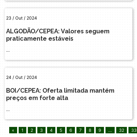
23 / Out / 2024
ALGODÃO/CEPEA: Valores seguem
praticamente estáveis
...
24 / Out / 2024
BOI/CEPEA: Oferta limitada mantém
preços em forte alta
...
«
1
2
3
4
5
6
7
8
9
...
32
33