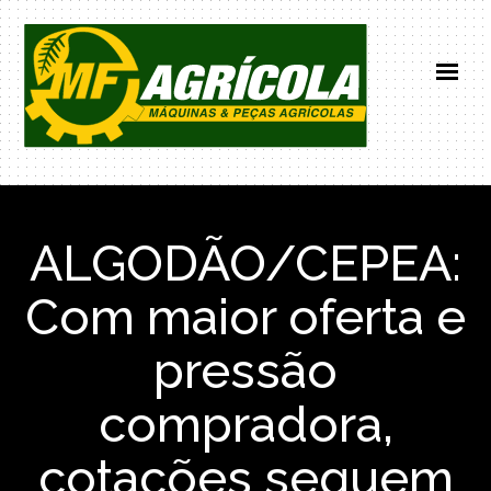
HOME
INSTITUCIONAL
ALGODÃO/CEPEA:
PRODUTOS
NOTICIAS
Com maior oferta e
CONTATO
pressão
(66) 99671-0101
compradora,
cotações seguem