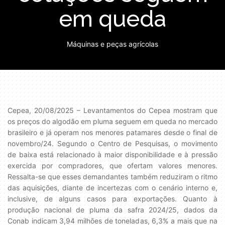
em queda
Máquinas e peças agrícolas
Cepea, 20/08/2025 – Levantamentos do Cepea mostram que
os preços do algodão em pluma seguem em queda no mercado
brasileiro e já operam nos menores patamares desde o final de
novembro/24. Segundo o Centro de Pesquisas, o movimento
de baixa está relacionado à maior disponibilidade e à pressão
exercida por compradores, que ofertam valores menores.
Ressalta-se que esses demandantes também reduziram o ritmo
das aquisições, diante de incertezas com o cenário interno e,
inclusive, de alguns casos para exportações. Quanto à
produção nacional de pluma da safra 2024/25, dados da
Conab indicam 3,94 milhões de toneladas, 6,3% a mais que na