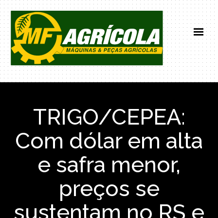
HOME
INSTITUCIONAL
TRIGO/CEPEA:
PRODUTOS
NOTICIAS
Com dólar em alta
CONTATO
e safra menor,
(66) 99671-0101
preços se
sustentam no RS e