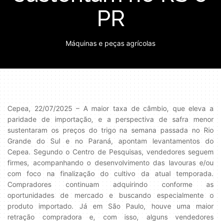
PR
Máquinas e peças agrícolas
Cepea, 22/07/2025 – A maior taxa de câmbio, que eleva a
paridade de importação, e a perspectiva de safra menor
sustentaram os preços do trigo na semana passada no Rio
Grande do Sul e no Paraná, apontam levantamentos do
Cepea. Segundo o Centro de Pesquisas, vendedores seguem
firmes, acompanhando o desenvolvimento das lavouras e/ou
com foco na finalização do cultivo da atual temporada.
Compradores continuam adquirindo conforme as
oportunidades de mercado e buscando especialmente o
produto importado. Já em São Paulo, houve uma maior
retração compradora e, com isso, alguns vendedores