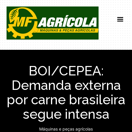
HOME
INSTITUCIONAL
BOI/CEPEA:
PRODUTOS
NOTICIAS
Demanda externa
CONTATO
por carne brasileira
(66) 99671-0101
segue intensa
Máquinas e peças agrícolas