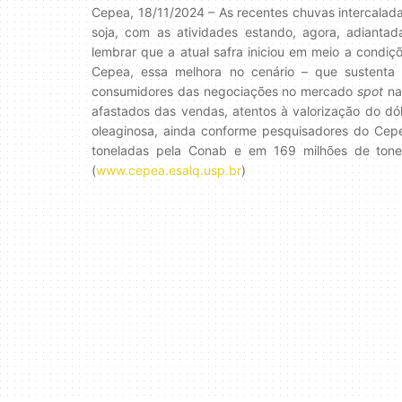
Cepea, 18/11/2024 – As recentes chuvas intercala
soja, com as atividades estando, agora, adiantad
lembrar que a atual safra iniciou em meio a condiç
Cepea, essa melhora no cenário – que sustenta 
consumidores das negociações no mercado
spot
nac
afastados das vendas, atentos à valorização do dól
oleaginosa, ainda conforme pesquisadores do Cep
toneladas pela Conab e em 169 milhões de tone
(
www.cepea.esalq.usp.br
)