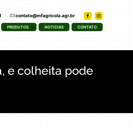
1
contato@mfagricola.agr.br
PRODUTOS
NOTICIAS
CONTATO
 e colheita pode