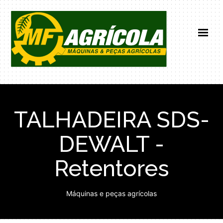
HOME
INSTITUCIONAL
TALHADEIRA SDS-
PRODUTOS
NOTICIAS
DEWALT -
CONTATO
Retentores
(66) 99671-0101
Máquinas e peças agrícolas