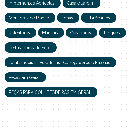
Implementos Agrícolas
Casa e Jardim
Monitores de Plantio
Lonas
Lubrificantes
Retentores
Mancais
Geradores
Tanques
Perfuradores de Solo
Parafusadeiras- Furadeiras -Carregadores e Baterias
Peças em Geral
PEÇAS PARA COLHEITADEIRAS EM GERAL