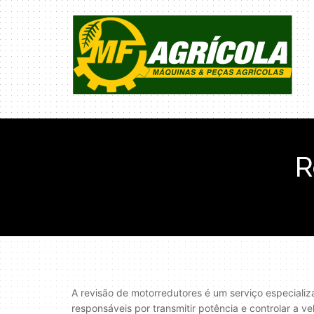
R
A revisão de motorredutores é um serviço especiali
responsáveis por transmitir potência e controlar a