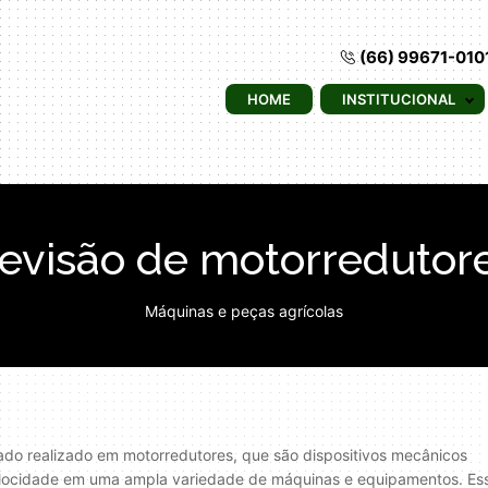
(66) 99671-010
HOME
INSTITUCIONAL
evisão de motorredutor
Máquinas e peças agrícolas
zado realizado em motorredutores, que são dispositivos mecânicos
 velocidade em uma ampla variedade de máquinas e equipamentos. Es