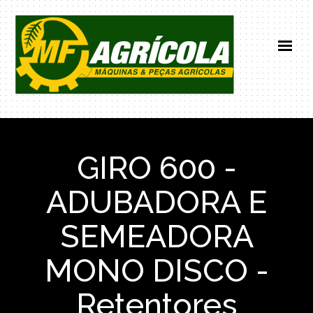
HOME
INSTITUCIONAL
GIRO 600 -
PRODUTOS
NOTICIAS
ADUBADORA E
CONTATO
SEMEADORA
(66) 99671-0101
MONO DISCO -
Retentores