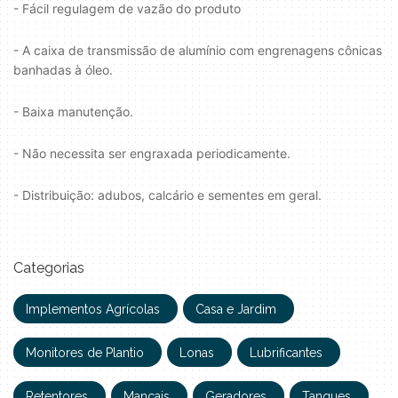
- Fácil regulagem de vazão do produto
- A caixa de transmissão de alumínio com engrenagens cônicas
banhadas à óleo.
- Baixa manutenção.
- Não necessita ser engraxada periodicamente.
- Distribuição: adubos, calcário e sementes em geral.
Categorias
Implementos Agrícolas
Casa e Jardim
Monitores de Plantio
Lonas
Lubrificantes
Retentores
Mancais
Geradores
Tanques